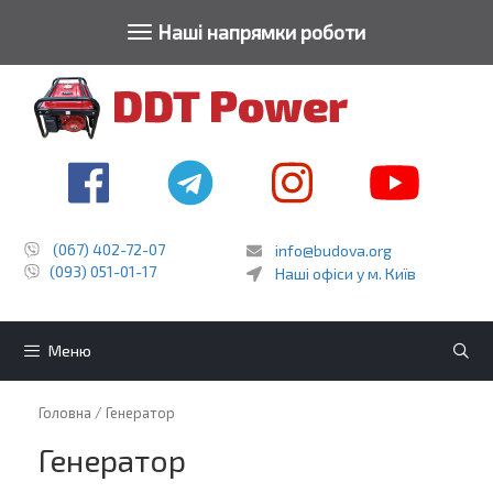
Toggle navigat
Наші напрямки роботи
Перейти
до
контенту
(067) 402-72-07
info@budova.org
(093) 051-01-17
Наші офіси у м. Київ
Меню
Головна
/ Генератор
Генератор