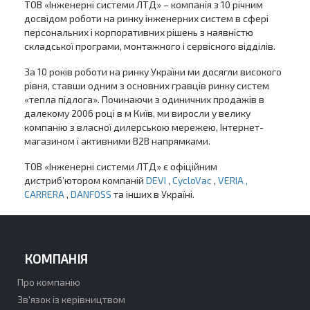
ТОВ «Інженерні системи ЛТД» – компанія з 10 річним
досвідом роботи на ринку інженерних систем в сфері
персональних і корпоративних рішень з наявністю
складської програми, монтажного і сервісного відділів.
За 10 років роботи на ринку України ми досягли високого
рівня, ставши одним з основних гравців ринку систем
«тепла підлога». Починаючи з одиничних продажів в
далекому 2006 році в м Київ, ми виросли у велику
компанію з власної дилерською мережею, Інтернет-
магазином і активними B2B напрямками.
ТОВ «Інженерні системи ЛТД» є офіційним
дистриб’ютором компаній
DEVI
,
CycloVac
,
VERIA ,
CARRERA
,
DANFOSS
та інших в Україні.
КОМПАНІЯ
Про компанію
Зв'язок із керівництвом