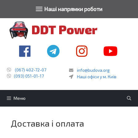
Toggle navigat
Наші напрямки роботи
Перейти
до
контенту
(067) 402-72-07
info@budova.org
(093) 051-01-17
Наші офіси у м. Київ
Меню
Доставка і оплата