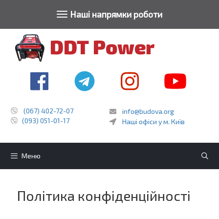
Toggle navigat
Наші напрямки роботи
Перейти
до
контенту
(067) 402-72-07
info@budova.org
(093) 051-01-17
Наші офіси у м. Київ
Меню
Політика конфіденційності