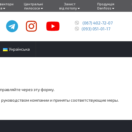
нвектори
Центральні
Захист
Продукція
ra
пилососи
від потопу
Danfoss
(067) 402-72-07
(093) 051-01-17
Українська
правляйте через эту форму.
о руководством компании и приняты соответствующие меры.