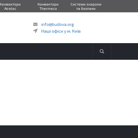
Конвектори
Конвектори
Системи охорони
Airelec
Thermeco
та безпеки
info@budova.org
Наші офіси у м. Київ