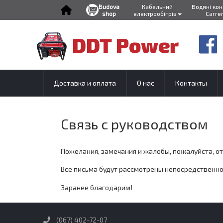
Budova
Кабельний
Водяні ко
shop
електрообігрів
Carre
Перейти
к
содержимому
Доставка и оплата
О нас
Контакты
Связь с руководством
Пожелания, замечания и жалобы, пожалуйста, от
Все письма будут рассмотрены непосредственн
Заранее благодарим!
(067) 402-72-07