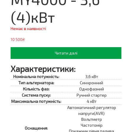
(4)кВт
Немає в наявності
10 500₴
Читати далі
Характеристики:
Номінальна потужність:
3,6 кВт
Тип альтернатора:
Синхронний
Кількість фаз:
Однофазний
Система пуску:
Ручний стартер
Максимальна потужність:
4 кВт
Автоматичний регулятор
напруги(AVR)
Вольтметр
Частотомір
Оснащення:
Покажчик рівня палива