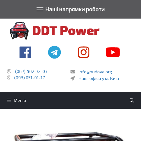
Toggle navigat
Наші напрямки роботи
Перейти
до
контенту
(067) 402-72-07
info@budova.org
(093) 051-01-17
Наші офіси у м. Київ
Меню