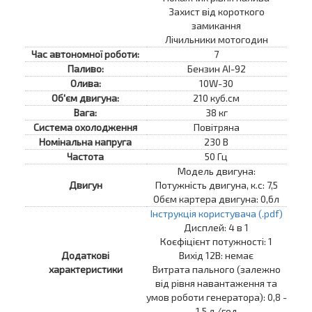
Захист від короткого
замикання
Лічильники мотогодин
Час автономної роботи:
7
Паливо:
Бензин AI-92
Олива:
10W-30
Об'єм двигуна:
210 куб.см
Вага:
38 кг
Система охолодження
Повітряна
Номінальна напруга
230 В
Частота
50 Гц
Модель двигуна:
Двигун
Потужність двигуна, к.с: 7,5
Обєм картера двигуна: 0,6л
Інструкція користувача (.pdf)
Дисплей: 4 в 1
Коєфіцієнт потужності: 1
Додаткові
Вихід 12В: немає
характеристики
Витрата пального (залежно
від рівня навантаження та
умов роботи генератора): 0,8 -
1,5 л./год